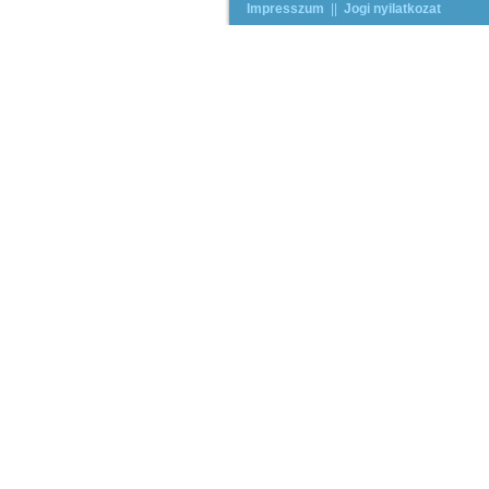
Impresszum
||
Jogi nyilatkozat