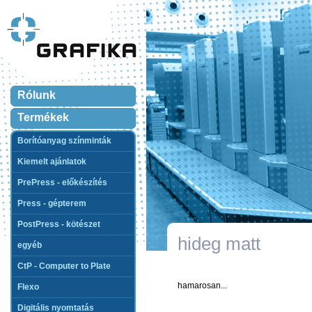
Rólunk
Termékek
Borítóanyag színminták
Kiemelt ajánlatok
PrePress - előkészítés
Press - gépterem
PostPress - kötészet
hideg matt
egyéb
CtP - Computer to Plate
hamarosan...
Flexo
Digitális nyomtatás