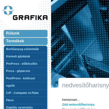
Rólunk
Termékek
Borítóanyag színminták
Kiemelt ajánlatok
PrePress - előkészítés
Press - gépterem
PostPress - kötészet
nedvesítőharisn
egyéb
CtP - Computer to Plate
hamarosan...
Flexo
Zöld nedvesítőharisnya
Digitális nyomtatás