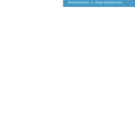
Impresszum
||
Jogi nyilatkozat