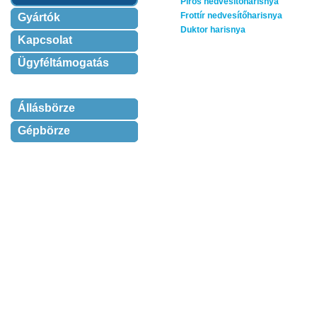
Piros nedvesítőharisnya
Frottír nedvesítőharisnya
Gyártók
Duktor harisnya
Kapcsolat
Ügyféltámogatás
Állásbörze
Gépbörze