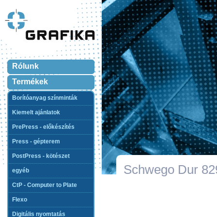
Rólunk
Termékek
Borítóanyag színminták
Kiemelt ajánlatok
PrePress - előkészítés
Press - gépterem
PostPress - kötészet
Schwego Dur 82
egyéb
CtP - Computer to Plate
Flexo
Digitális nyomtatás