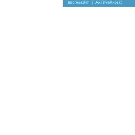
Impresszum
||
Jogi nyilatkozat