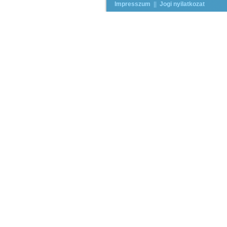
Impresszum
||
Jogi nyilatkozat