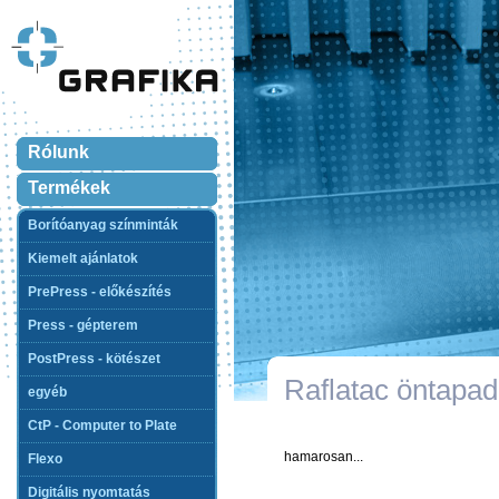
Rólunk
Termékek
Borítóanyag színminták
Kiemelt ajánlatok
PrePress - előkészítés
Press - gépterem
PostPress - kötészet
Raflatac öntapad
egyéb
CtP - Computer to Plate
hamarosan...
Flexo
Digitális nyomtatás