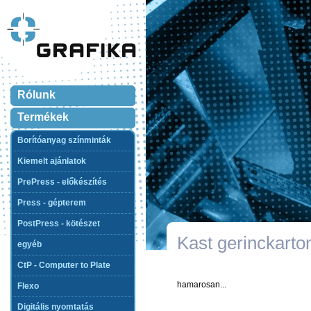
Rólunk
Termékek
Borítóanyag színminták
Kiemelt ajánlatok
PrePress - előkészítés
Press - gépterem
PostPress - kötészet
Kast gerinckarto
egyéb
CtP - Computer to Plate
hamarosan...
Flexo
Digitális nyomtatás