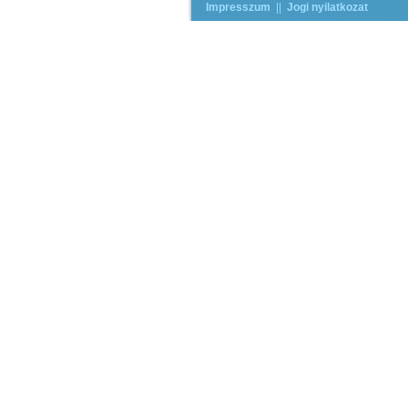
Impresszum
||
Jogi nyilatkozat