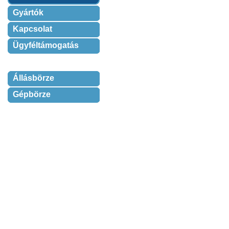
Gyártók
Kapcsolat
Ügyféltámogatás
Állásbörze
Gépbörze