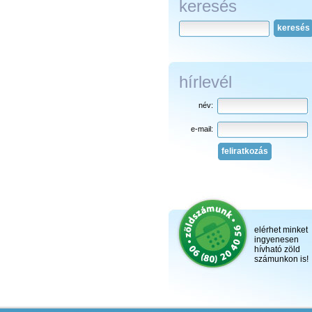
keresés
keresés
hírlevél
név:
e-mail:
feliratkozás
elérhet minket
ingyenesen
hívható zöld
számunkon is!