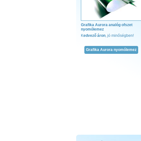
Grafika Aurora analóg ofszet
nyomólemez
K
edvező áron
, jó minőségben!
Grafika Aurora nyomólemez