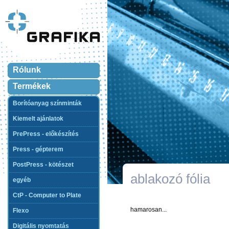
Rólunk
Termékek
Borítóanyag színminták
Kiemelt ajánlatok
PrePress - előkészítés
Press - gépterem
PostPress - kötészet
ablakozó fólia
egyéb
CtP - Computer to Plate
hamarosan...
Flexo
Digitális nyomtatás