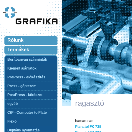
Rólunk
Termékek
Borítóanyag színminták
Kiemelt ajánlatok
PrePress - előkészítés
Press - gépterem
PostPress - kötészet
ragasztó
egyéb
CtP - Computer to Plate
hamarosan...
Flexo
Planatol FK 735
Digitális nyomtatás