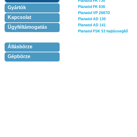
Planatol FK 730
Planatol FK 636
Gyártók
Planatol VP 2887D
Kapcsolat
Planatol AD 130
Planatol AD 141
Ügyféltámogatás
Planatol FSK 53 hajtássegítő
Állásbörze
Gépbörze