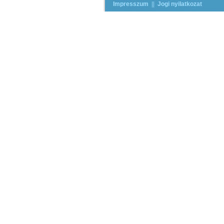
Impresszum
||
Jogi nyilatkozat