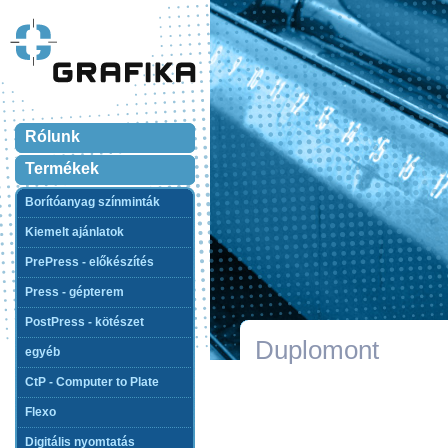
Rólunk
Termékek
Borítóanyag színminták
Kiemelt ajánlatok
PrePress - előkészítés
Press - gépterem
PostPress - kötészet
Duplomont
egyéb
CtP - Computer to Plate
Flexo
Digitális nyomtatás