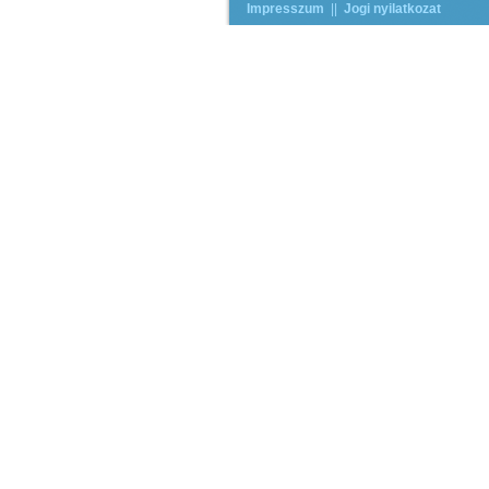
Impresszum
||
Jogi nyilatkozat