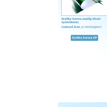
Grafika Aurora analóg ofszet
nyomólemez
M
K
edvező áron
, jó minőségben!
T
f
Grafika Aurora AP
r
e
h
fó
g
g
k
j
k
A
v