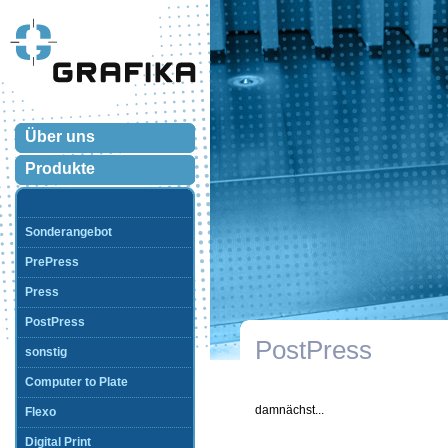
Über uns
Produkte
Sonderangebot
PrePress
Press
PostPress
PostPress
sonstig
Computer to Plate
damnächst...
Flexo
Digital Print