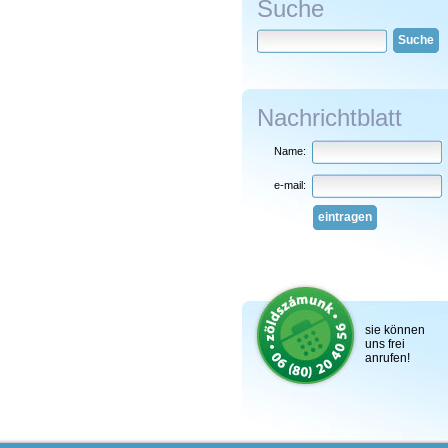
Suche
Suche
Nachrichtblatt
Name:
e-mail:
eintragen
sie können
uns frei
anrufen!